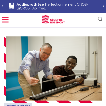
Audioprothèse
Perfectionnement CROS-
BiCROS · Ab. fréq.
Menu
Préuniversitaire