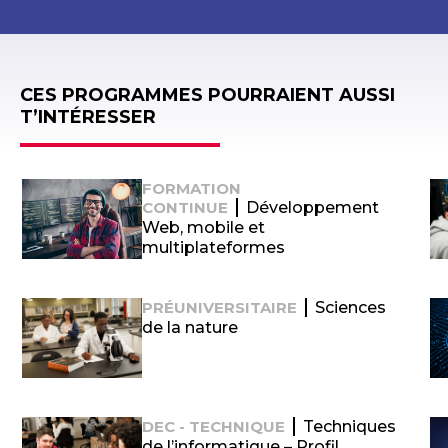
CES PROGRAMMES POURRAIENT AUSSI
T’INTÉRESSER
FORMATION
CONTINUE
Développement
Web, mobile et
multiplateformes
PRÉUNIVERSITAIRE
Sciences
de la nature
DEC - TECHNIQUE
Techniques
de l’informatique – Profil