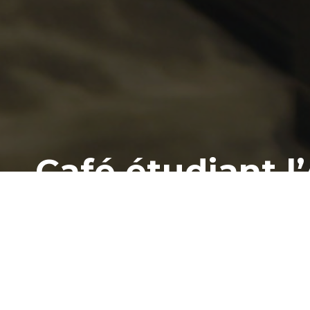
Café étudiant l
Le café l’Alternative
est 