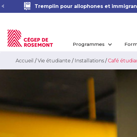
Tremplin pour allophones et immigrant
Programmes
Form
Accueil
/
Vie étudiante
/
Installations
/
Café étudian