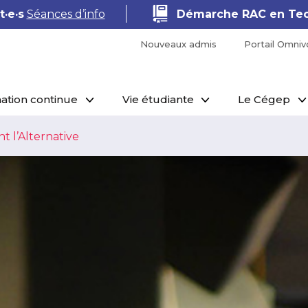
·e·s
Séances d’info
Démarche RAC en Tec
Nouveaux admis
Portail Omniv
ation continue
Vie étudiante
Le Cégep
t l’Alternative