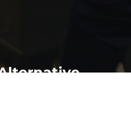
’Alternative
géré par des étudiants et des étudiantes du Cégep. Il offre