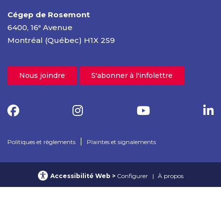
Cégep de Rosemont
6400, 16
Avenue
e
Montréal (Québec) H1X 2S9
Nous joindre
S'abonner à l'infolettre
|
Politiques et règlements
Plaintes et signalements
Accessibilité Web
Configurer
À propos
© 2025 Cégep de Rosemont – Tous droits réservés
Confidentialité Web