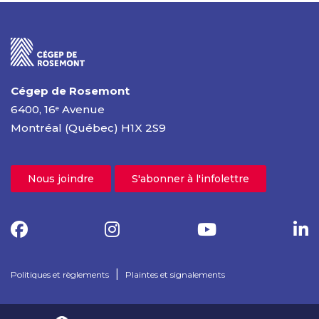
Cégep de Rosemont
6400, 16
Avenue
e
Montréal (Québec) H1X 2S9
Nous joindre
S'abonner à l'infolettre
|
Politiques et règlements
Plaintes et signalements