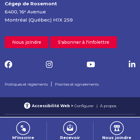
Cégep de Rosemont
6400, 16
Avenue
e
Montréal (Québec) H1X 2S9
Nous joindre
S'abonner à l'infolettre
|
Politiques et règlements
Plaintes et signalements
Accessibilité Web
Configurer
À propos
© 2025 Cégep de Rosemont – Tous droits réservés
Confidentialité Web
M'inscrire
Recevoir
Nous joindre
Nétiquette