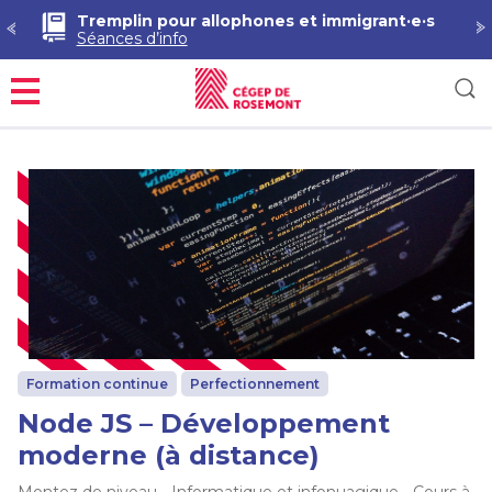
Tremplin pour allophones et immigrant·e·s
Séances d’info
Menu
Formation continue
Perfectionnement
Node JS – Développement
moderne (à distance)
Montez de niveau - Informatique et infonuagique - Cours à