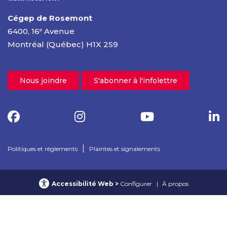
Cégep de Rosemont
6400, 16
Avenue
e
Montréal (Québec) H1X 2S9
Nous joindre
S'abonner à l'infolettre
|
Politiques et règlements
Plaintes et signalements
Accessibilité Web
Configurer
À propos
© 2025 Cégep de Rosemont – Tous droits réservés
Confidentialité Web