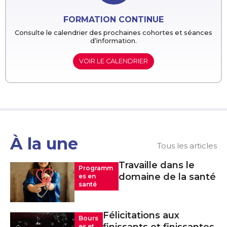
FORMATION CONTINUE
Consulte le calendrier des prochaines cohortes et séances
d’information.
VOIR LE CALENDRIER
À la une
Tous les articles
Travaille dans le
Programm
domaine de la santé
es en
santé
Félicitations aux
Bours
es et