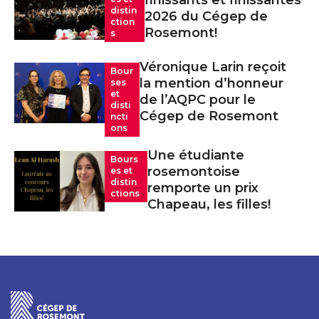
finissants et finissantes
distin
2026 du Cégep de
ction
Rosemont!
s
Véronique Larin reçoit
Bour
la mention d’honneur
ses
et
de l’AQPC pour le
disti
Cégep de Rosemont
ncti
ons
Une étudiante
Bours
rosemontoise
es et
distin
remporte un prix
ctions
Chapeau, les filles!