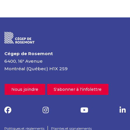
Cégep de Rosemont
6400, 16
Avenue
e
Montréal (Québec) H1X 2S9
Nous joindre
S'abonner à l'infolettre
|
Politiques et règlements
Plaintes et signalements