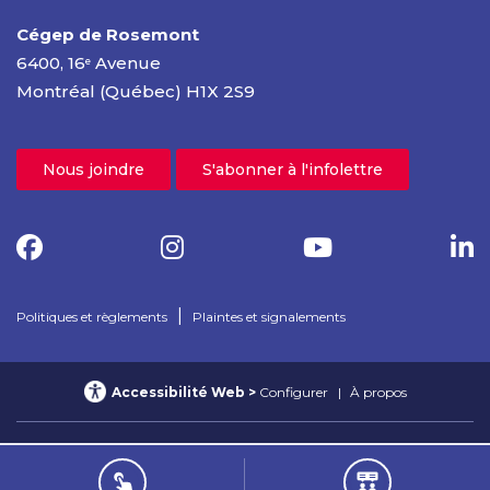
Cégep de Rosemont
6400, 16
Avenue
e
Montréal (Québec) H1X 2S9
Nous joindre
S'abonner à l'infolettre
|
Politiques et règlements
Plaintes et signalements
Accessibilité Web
Configurer
À propos
© 2025 Cégep de Rosemont – Tous droits réservés
Confidentialité Web