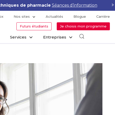
hniques de pharmacie
Séances d’information
ox
Nos sites
Actualités
Blogue
Carrière
Futurs étudiants
Je choisis mon programme
Services
Entreprises