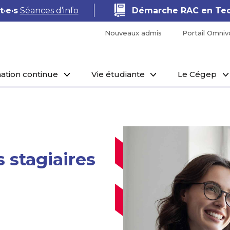
·e·s
Séances d’info
Démarche RAC en Tec
Nouveaux admis
Portail Omniv
ation continue
Vie étudiante
Le Cégep
stagiaires