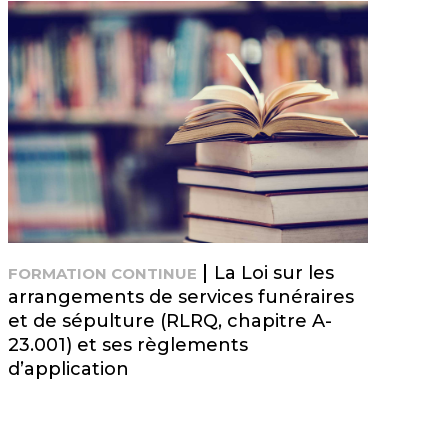
La Loi sur les
FORMATION CONTINUE
FO
arrangements de services funéraires
dé
et de sépulture (RLRQ, chapitre A-
fu
23.001) et ses règlements
d’application