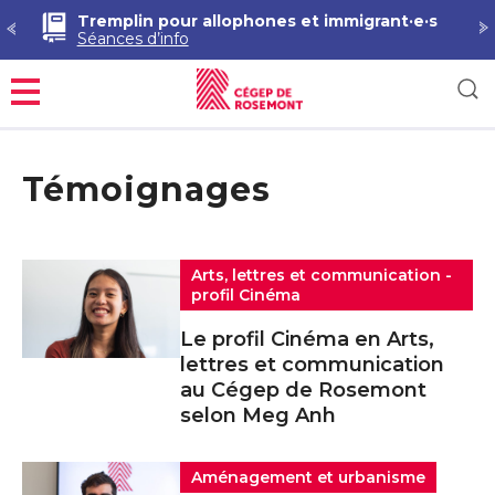
Tremplin pour allophones et immigrant·e·s
Séances d’info
Menu
Témoignages
Arts, lettres et communication -
profil Cinéma
Le profil Cinéma en Arts,
lettres et communication
au Cégep de Rosemont
selon Meg Anh
Aménagement et urbanisme