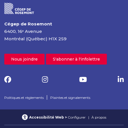
Cégep de Rosemont
6400, 16
Avenue
e
Montréal (Québec) H1X 2S9
Nous joindre
S'abonner à l'infolettre
|
Politiques et règlements
Plaintes et signalements
Accessibilité Web
Configurer
À propos