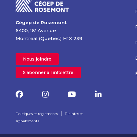
Cégep de Rosemont
6400, 16
Avenue
e
Montréal (Québec) H1X 2S9
Nous joindre
S'abonner à l'infolettre
|
Politiques et règlements
Plaintes et
signalements