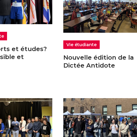
te
Vie étudiante
orts et études?
sible et
Nouvelle édition de la
!
Dictée Antidote