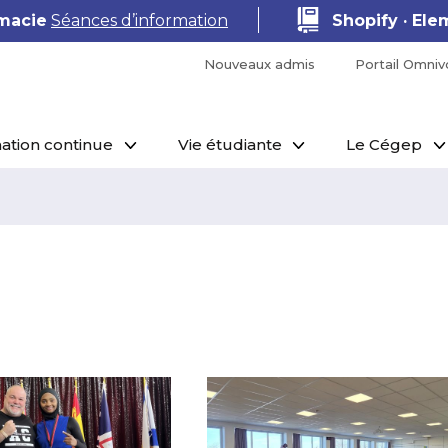
macie
Séances d’information
Shopify · E
Nouveaux admis
Portail Omniv
ation continue
Vie étudiante
Le Cégep