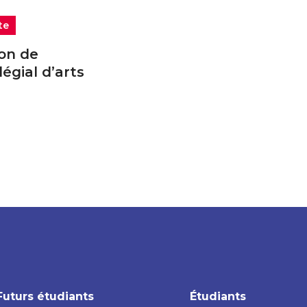
te
ion de
légial d’arts
Futurs étudiants
Étudiants