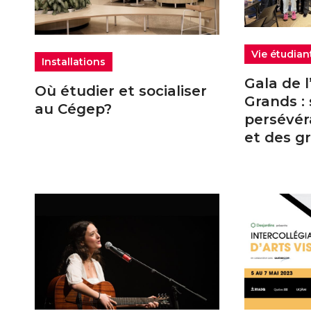
Vie étudian
Installations
Gala de l
Où étudier et socialiser
Grands : 
au Cégep?
persévér
et des g