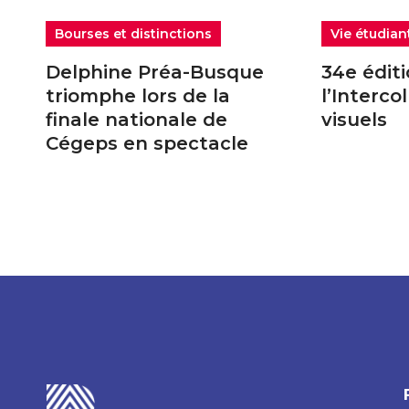
Bourses et distinctions
Vie étudian
Delphine Préa-Busque
34e édit
triomphe lors de la
l’Intercol
finale nationale de
visuels
Cégeps en spectacle