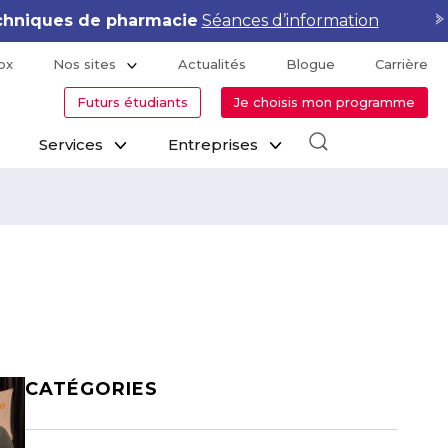
hniques de pharmacie
Séances d’information
ox
Nos sites
Actualités
Blogue
Carrière
Futurs étudiants
Je choisis mon programme
Services
Entreprises
CATÉGORIES