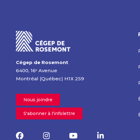
Cégep de Rosemont
6400, 16
Avenue
e
Montréal (Québec) H1X 2S9
Nous joindre
S'abonner à l'infolettre