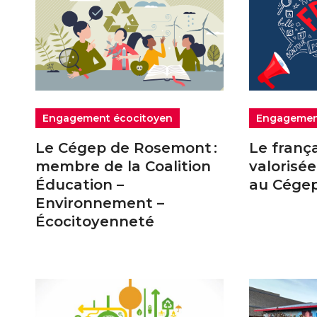
Engagement écocitoyen
Engagemen
Le Cégep de Rosemont :
Le frança
membre de la Coalition
valorisé
Éducation –
au Cége
Environnement –
Écocitoyenneté