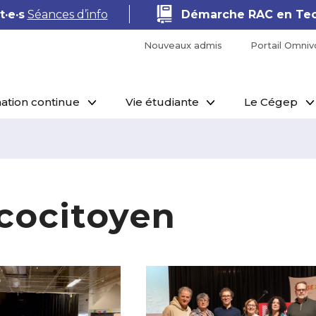
·e·s
Séances d’info
Démarche RAC en Tec
Nouveaux admis
Portail Omniv
ation continue
Vie étudiante
Le Cégep
cocitoyen