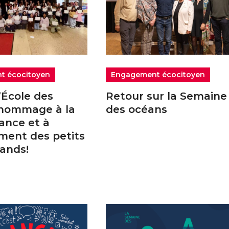
t écocitoyen
Engagement écocitoyen
’École des
Retour sur la Semaine
 hommage à la
des océans
ance et à
ment des petits
rands!