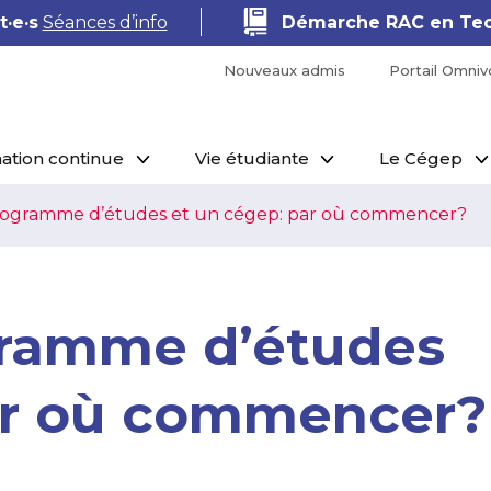
·e·s
Séances d’info
Démarche RAC en Tec
Nouveaux admis
Portail Omniv
ation continue
Vie étudiante
Le Cégep
programme d’études et un cégep: par où commencer?
gramme d’études
ar où commencer?