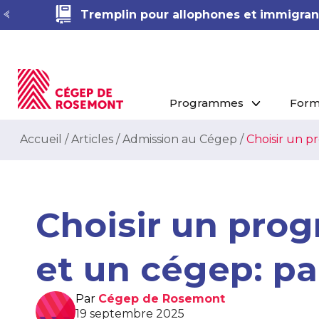
Tremplin pour allophones et immigrant
Programmes
Form
Accueil
/
Articles
/
Admission au Cégep
/
Choisir un 
Choisir un pro
et un cégep: p
Par
Cégep de Rosemont
19 septembre 2025