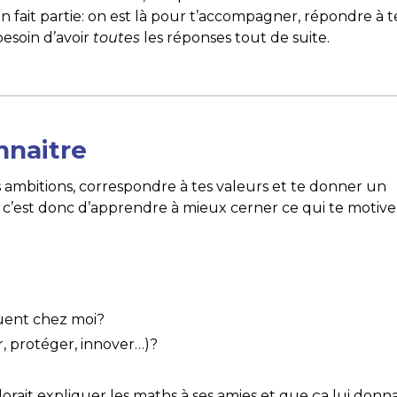
en fait partie: on est là pour t’accompagner, répondre à t
besoin d’avoir
toutes
les réponses tout de suite.
nnaitre
tes ambitions, correspondre à tes valeurs et te donner un
c’est donc d’apprendre à mieux cerner ce qui te motive
quent chez moi?
er, protéger, innover…)?
adorait expliquer les maths à ses amies et que ça lui donna