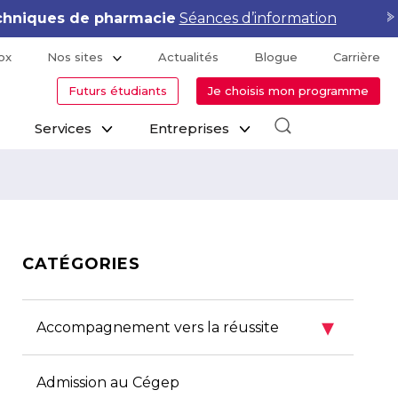
hniques de pharmacie
Séances d’information
ox
Nos sites
Actualités
Blogue
Carrière
Futurs étudiants
Je choisis mon programme
Services
Entreprises
CATÉGORIES
▾
Accompagnement vers la réussite
Admission au Cégep