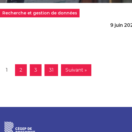
Recherche et gestion de données
9 juin 20
1
2
3
31
Suivant »