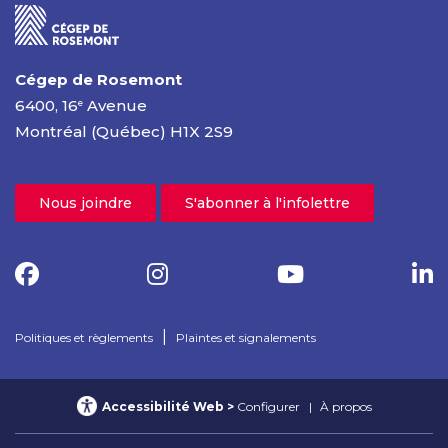
Cégep de Rosemont
6400, 16
Avenue
e
Montréal (Québec) H1X 2S9
Nous joindre
S'abonner à l'infolettre
|
Politiques et règlements
Plaintes et signalements
Accessibilité Web
Configurer
À propos