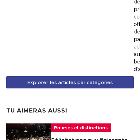
d
p
co
of
de
pa
ad
au
be
d’
Explorer les articles par catégories
TU AIMERAS AUSSI
Bourses et distinctions