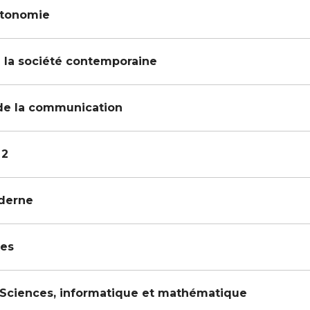
utonomie
 la société contemporaine
 de la communication
 2
derne
tes
n Sciences, informatique et mathématique