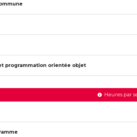
 commune
et programmation orientée objet
Heures par s
gramme