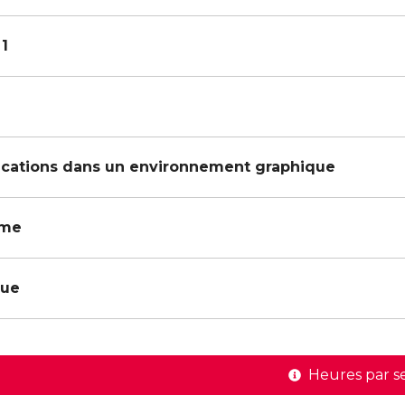
1
cations dans un environnement graphique
sme
que
Heures par s