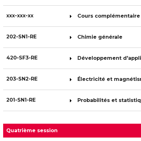
xxx-xxx-xx
Cours complémentaire 
202-SN1-RE
Chimie générale
420-SF3-RE
Développement d'appli
203-SN2-RE
Électricité et magnéti
201-SN1-RE
Probabilités et statisti
Quatrième session