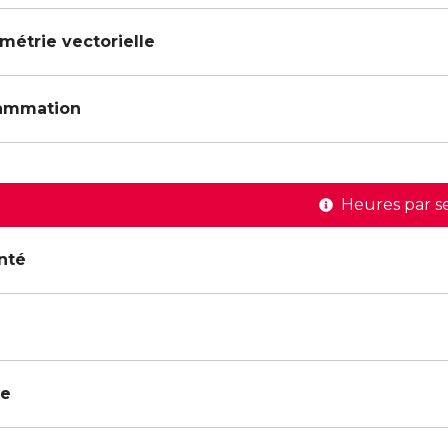
métrie vectorielle
rammation
Heures par s
nté
re