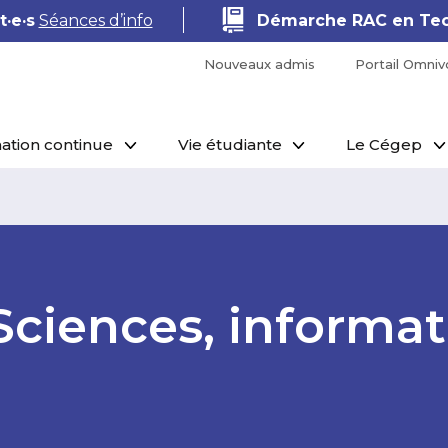
·e·s
Séances d’info
Démarche RAC en Tec
Nouveaux admis
Portail Omniv
ation continue
Vie étudiante
Le Cégep
 Sciences, informa