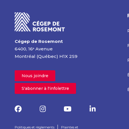
Cégep de Rosemont
6400, 16
Avenue
e
Montréal (Québec) H1X 2S9
Nous joindre
S'abonner à l'infolettre
|
Politiques et règlements
Plaintes et