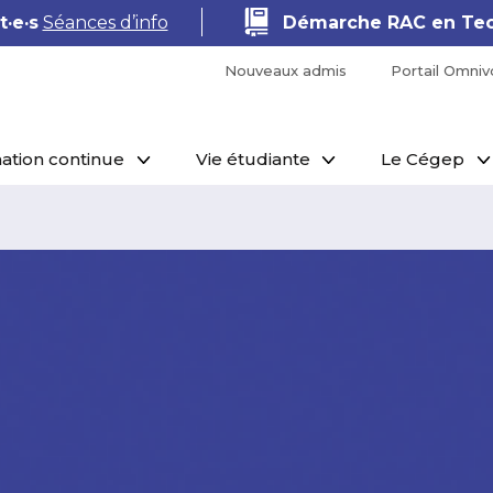
·e·s
Séances d’info
Démarche RAC en Tec
Nouveaux admis
Portail Omniv
ation continue
Vie étudiante
Le Cégep