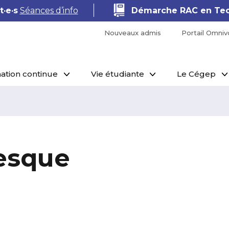
·e·s
Séances d’info
Démarche RAC en Tec
Nouveaux admis
Portail Omniv
ation continue
Vie étudiante
Le Cégep
vesque