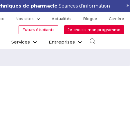
hniques de pharmacie
Séances d’information
ox
Nos sites
Actualités
Blogue
Carrière
Futurs étudiants
Je choisis mon programme
Services
Entreprises