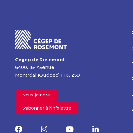
Cégep de Rosemont
6400, 16
Avenue
e
Montréal (Québec) H1X 2S9
Nous joindre
S'abonner à l'infolettre