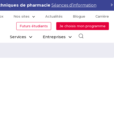
hniques de pharmacie
Séances d’information
ox
Nos sites
Actualités
Blogue
Carrière
Futurs étudiants
Je choisis mon programme
Services
Entreprises