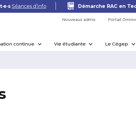
·e·s
Séances d’info
Démarche RAC en Tec
Nouveaux admis
Portail Omniv
ation continue
Vie étudiante
Le Cégep
s