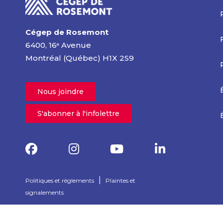
Cégep de Rosemont
6400, 16
Avenue
e
Montréal (Québec) H1X 2S9
Nous joindre
S'abonner à l'infolettre
|
Politiques et règlements
Plaintes et
signalements