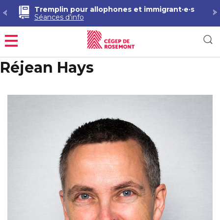
Tremplin pour allophones et immigrant·e·s
Séances d’info
Menu
Réjean Hays