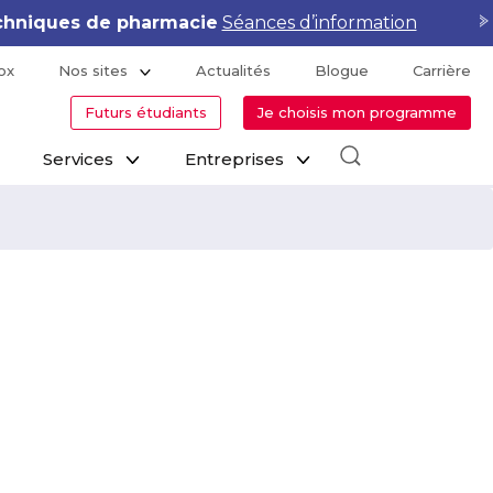
hniques de pharmacie
Séances d’information
ox
Nos sites
Actualités
Blogue
Carrière
Futurs étudiants
Je choisis mon programme
Services
Entreprises