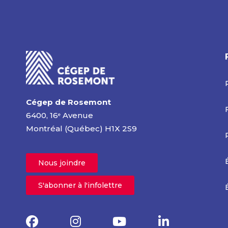
Cégep de Rosemont
6400, 16
Avenue
e
Montréal (Québec) H1X 2S9
Nous joindre
S'abonner à l'infolettre