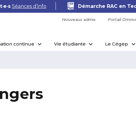
·e·s
Séances d’info
Démarche RAC en Tec
Nouveaux admis
Portail Omniv
ation continue
Vie étudiante
Le Cégep
Angers