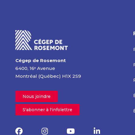
Cégep de Rosemont
6400, 16
Avenue
e
Montréal (Québec) H1X 2S9
Nous joindre
S'abonner à l'infolettre