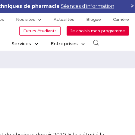
hniques de pharmacie
Séances d’information
ox
Nos sites
Actualités
Blogue
Carrière
Futurs étudiants
Je choisis mon programme
Services
Entreprises
 de physique depuis 2020. Elle a étudié la