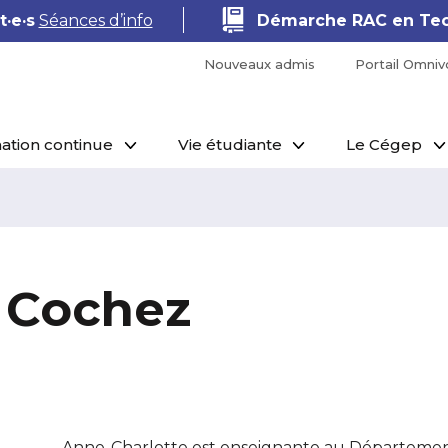
·e·s
Séances d’info
Démarche RAC en Tec
Nouveaux admis
Portail Omniv
ation continue
Vie étudiante
Le Cégep
 Cochez
Anne-Charlotte est enseignante au Département