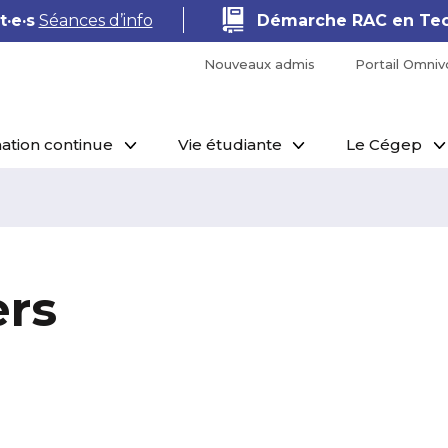
·e·s
Séances d’info
Démarche RAC en Tec
Nouveaux admis
Portail Omniv
ation continue
Vie étudiante
Le Cégep
ers