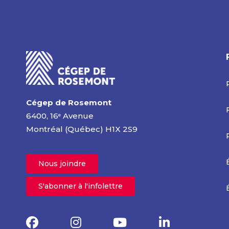
Cégep de Rosemont
6400, 16
Avenue
e
Montréal (Québec) H1X 2S9
Nous joindre
S'abonner à l'infolettre