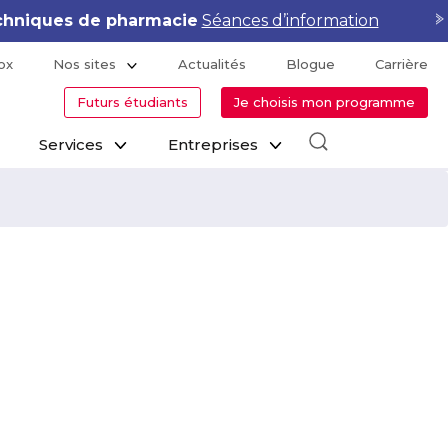
hniques de pharmacie
Séances d’information
ox
Nos sites
Actualités
Blogue
Carrière
Futurs étudiants
Je choisis mon programme
Services
Entreprises