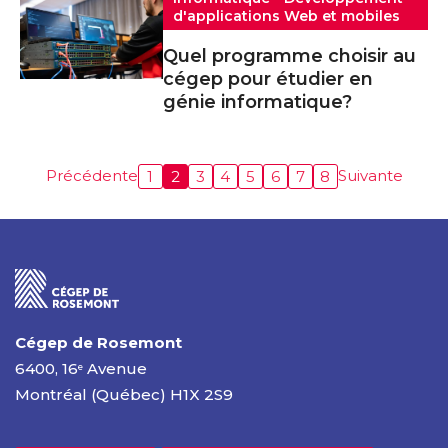
d'applications Web et mobiles
Quel programme choisir au
cégep pour étudier en
génie informatique?
Précédente
Suivante
1
2
3
4
5
6
7
8
Cégep de Rosemont
6400, 16
Avenue
e
Montréal (Québec) H1X 2S9