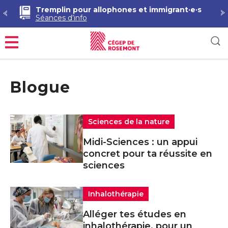
Tremplin pour allophones et immigrant·e·s
Séances d’info
Menu
Blogue
Sciences de la nature
Midi-Sciences : un appui
concret pour ta réussite en
sciences
Inhalothérapie
Alléger tes études en
inhalothérapie, pour un