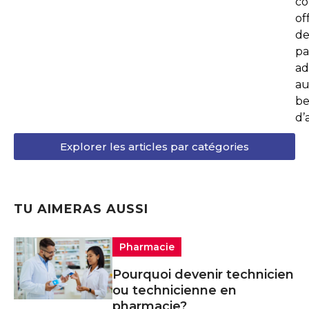
co
of
de
pa
ad
au
be
d’
Explorer les articles par catégories
TU AIMERAS AUSSI
Pharmacie
Pourquoi devenir technicien
ou technicienne en
pharmacie?