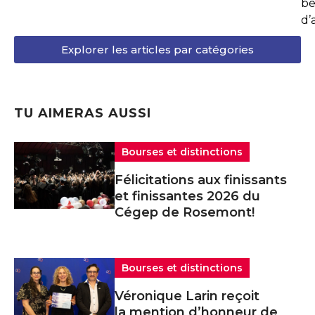
be
d’
Explorer les articles par catégories
TU AIMERAS AUSSI
Bourses et distinctions
Félicitations aux finissants
et finissantes 2026 du
Cégep de Rosemont!
Bourses et distinctions
Véronique Larin reçoit
la mention d’honneur de