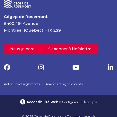
Cégep de Rosemont
6400, 16
Avenue
e
Montréal (Québec) H1X 2S9
Nous joindre
S'abonner à l'infolettre
|
Politiques et règlements
Plaintes et signalements
Accessibilité Web
Configurer
À propos
© 2025 Cégep de Rosemont – Tous droits réservés