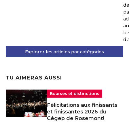
de
pa
ad
au
be
d’
Explorer les articles par catégories
TU AIMERAS AUSSI
Bourses et distinctions
Félicitations aux finissants
et finissantes 2026 du
Cégep de Rosemont!