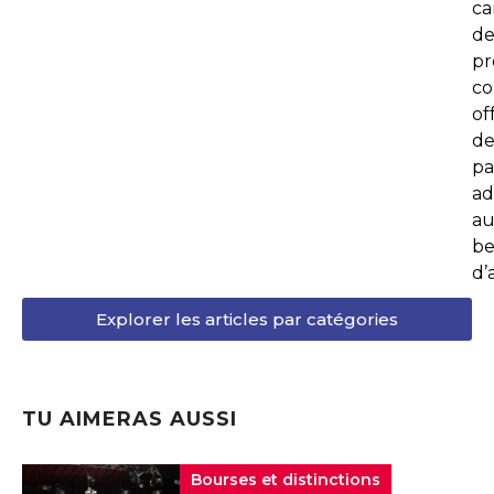
ca
d
p
co
of
de
pa
ad
au
be
d’
Explorer les articles par catégories
TU AIMERAS AUSSI
Bourses et distinctions