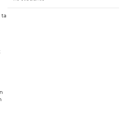
 ta
t
on
n