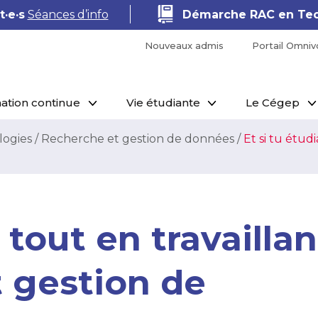
·e·s
Séances d’info
Démarche RAC en Tec
Nouveaux admis
Portail Omniv
ation continue
Vie étudiante
Le Cégep
logies
/
Recherche et gestion de données
/
Et si tu étud
s tout en travaillan
 gestion de