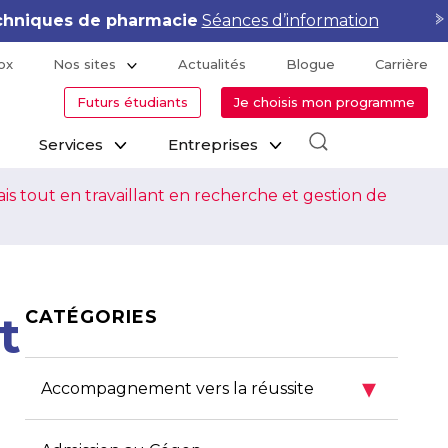
hniques de pharmacie
Séances d’information
ox
Nos sites
Actualités
Blogue
Carrière
Futurs étudiants
Je choisis mon programme
Services
Entreprises
iais tout en travaillant en recherche et gestion de
CATÉGORIES
t
▾
Accompagnement vers la réussite