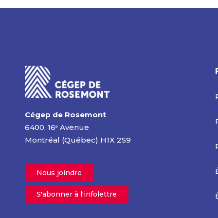
Cégep de Rosemont
6400, 16
Avenue
e
Montréal (Québec) H1X 2S9
Nous joindre
S'abonner à l'infolettre