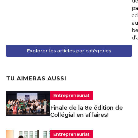
de
pa
ad
au
be
d’
Explorer les articles par catégories
TU AIMERAS AUSSI
Entrepreneuriat
Finale de la 8e édition de
Collégial en affaires!
Entrepreneuriat