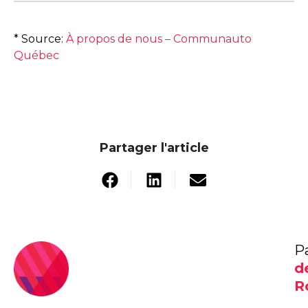
* Source:
À propos de nous – Communauto
Québec
Partager l'article
P
d
R