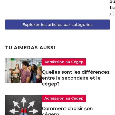
au
be
d’
Explorer les articles par catégories
TU AIMERAS AUSSI
Admission au Cégep
Quelles sont les différences
entre le secondaire et le
cégep?
Admission au Cégep
Comment choisir son
cégep?