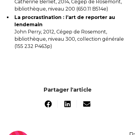
Catherine Berliet, 2014, Cégep de Rosemont,
bibliothèque, niveau 200 (650.11 B514e)
La procrastination : l’art de reporter au
lendemain
John Perry, 2012, Cégep de Rosemont,
bibliothèque, niveau 300, collection générale
(155 232 P463p)
Partager l'article
P