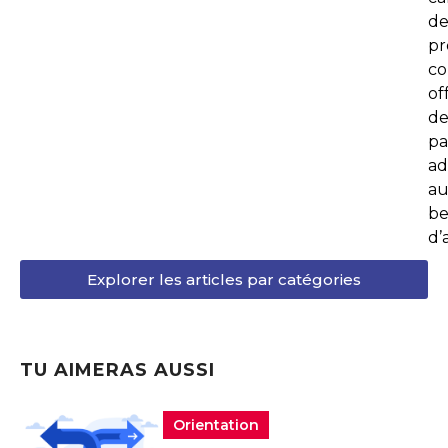
d
p
co
of
de
pa
ad
au
be
d’
Explorer les articles par catégories
TU AIMERAS AUSSI
Orientation