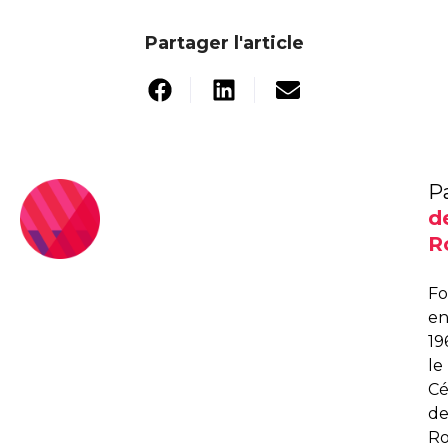
Partager l'article
P
d
R
F
e
19
le
C
d
R