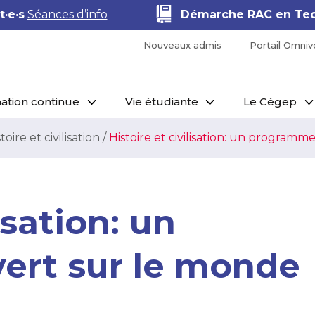
·e·s
Séances d’info
Démarche RAC en Tec
Nouveaux admis
Portail Omniv
ation continue
Vie étudiante
Le Cégep
toire et civilisation
/
Histoire et civilisation: un program
isation: un
ert sur le monde