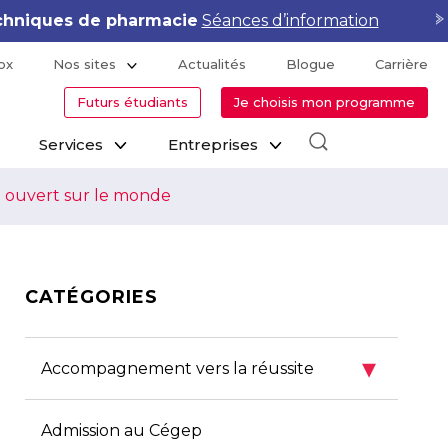
hniques de pharmacie
Séances d’information
ox
Nos sites
Actualités
Blogue
Carrière
Futurs étudiants
Je choisis mon programme
Services
Entreprises
me ouvert sur le monde
CATÉGORIES
▾
Accompagnement vers la réussite
Admission au Cégep