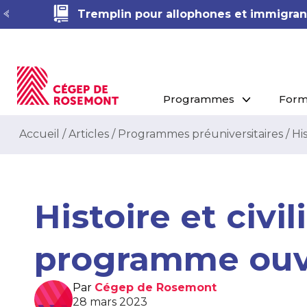
Tremplin pour allophones et immigrant
Programmes
Form
Accueil
/
Articles
/
Programmes préuniversitaires
/
His
Histoire et civil
programme ouv
Par
Cégep de Rosemont
28 mars 2023