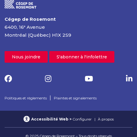
Cégep de Rosemont
6400, 16
Avenue
e
Montréal (Québec) H1X 2S9
Nous joindre
S'abonner à l'infolettre
|
Politiques et règlements
Plaintes et signalements
Accessibilité Web
Configurer
À propos
© 2025 Cégep de Rosemont – Tous droits réservés