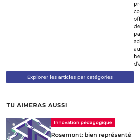
p
co
of
de
pa
ad
au
be
d’
Explorer les articles par catégories
TU AIMERAS AUSSI
Innovation pédagogique
Rosemont: bien représenté