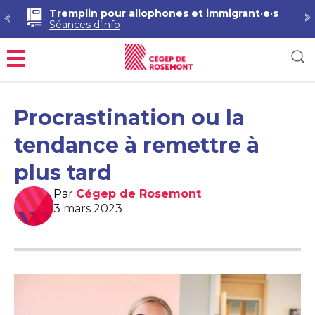
Séan
Tremplin pour allophones et immigrant·e·s
Séances d’info
Menu
Procrastination ou la
tendance à remettre à
plus tard
Par
Cégep de Rosemont
3 mars 2023