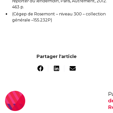
reporter au lendemain
, Paris, Autrement, 2012.
463 p.
(Cégep de Rosemont – niveau 300 – collection
générale –155.232P)
Partager l'article
P
d
R