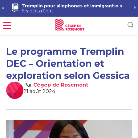
S
Tremplin pour allophones et immigrant·e·s
Séances d’info
Menu
Le programme Tremplin
DEC – Orientation et
exploration selon Gessica
Par
Cégep de Rosemont
21 août 2024