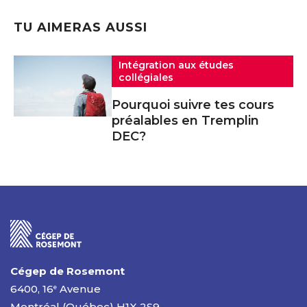
TU AIMERAS AUSSI
Intégration aux études
collégiales
Pourquoi suivre tes cours
préalables en Tremplin
DEC?
Cégep de Rosemont
6400, 16
Avenue
e
Montréal (Québec) H1X 2S9