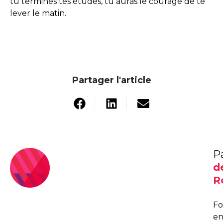
tu termines tes études, tu auras le courage de te
lever le matin.
Partager l'article
P
d
R
F
e