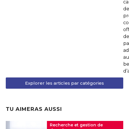
ca
d
p
co
of
de
pa
ad
au
be
d’
Explorer les articles par catégories
TU AIMERAS AUSSI
Recherche et gestion de