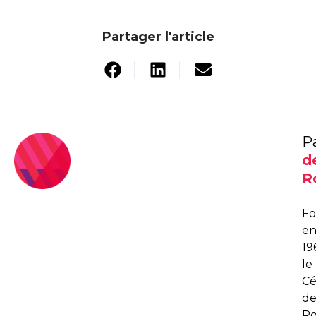
Partager l'article
P
d
R
F
e
19
le
C
d
R