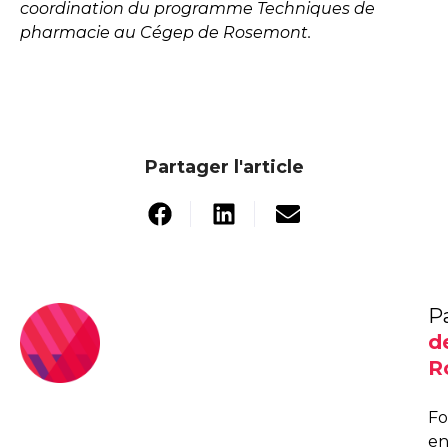
coordination du programme Techniques de
pharmacie au Cégep de Rosemont.
Partager l'article
P
d
R
F
e