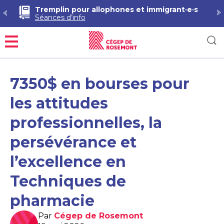
Tremplin pour allophones et immigrant·e·s
Séances d’info
Menu
7350$ en bourses pour
les attitudes
professionnelles, la
persévérance et
l’excellence en
Techniques de
pharmacie
Par
Cégep de Rosemont