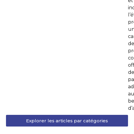
et
inc
l’
pr
u
ca
d
p
co
of
de
pa
ad
au
be
d’
Explorer les articles par catégories