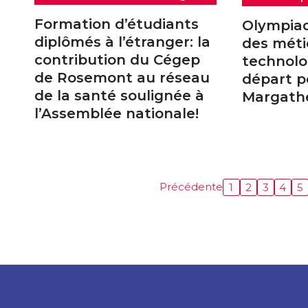
Formation d’étudiants
Olympia
diplômés à l’étranger: la
des méti
contribution du Cégep
technolo
de Rosemont au réseau
départ 
de la santé soulignée à
Margathe
l’Assemblée nationale!
Précédente
1
2
3
4
5