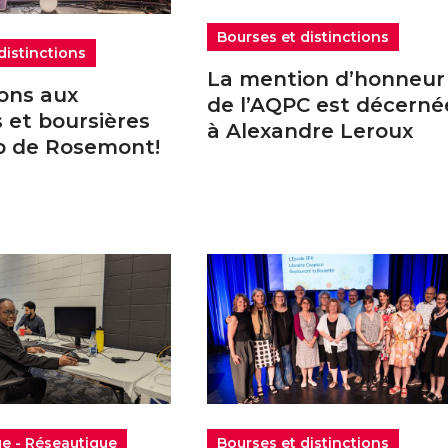
Bourses et distinctions
distinctions
La mention d’honneur
ions aux
de l’AQPC est décerné
s et boursières
à Alexandre Leroux
p de Rosemont!
ue - Réseautique
Bourses et distinctions