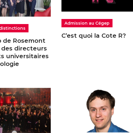
Admission au Cégep
distinctions
C’est quoi la Cote R?
p de Rosemont
 des directeurs
ts universitaires
ologie