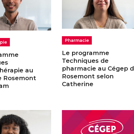
Pharmacie
pie
Le programme
ramme
Techniques de
ues
pharmacie au Cégep 
thérapie au
Rosemont selon
e Rosemont
Catherine
dam