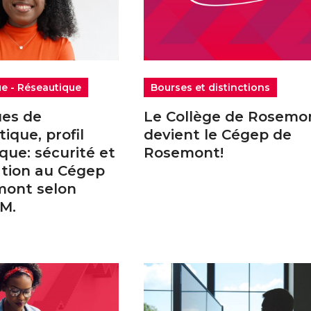
ue - Réseautique
Bourses et distinctions
ues de
Le Collège de Rosemo
tique, profil
devient le Cégep de
que: sécurité et
Rosemont!
sation au Cégep
mont selon
M.