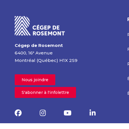
Cégep de Rosemont
6400, 16
Avenue
e
Montréal (Québec) H1X 2S9
Nous joindre
S'abonner à l'infolettre