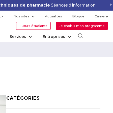
hniques de pharmacie
Séances d’information
ox
Nos sites
Actualités
Blogue
Carrière
Futurs étudiants
Je choisis mon programme
Services
Entreprises
CATÉGORIES