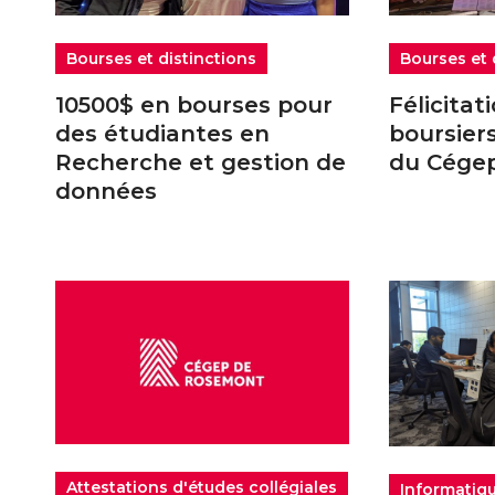
Bourses et distinctions
Bourses et 
10500$ en bourses pour
Félicitat
des étudiantes en
boursier
Recherche et gestion de
du Cége
données
Attestations d'études collégiales
Informatiq