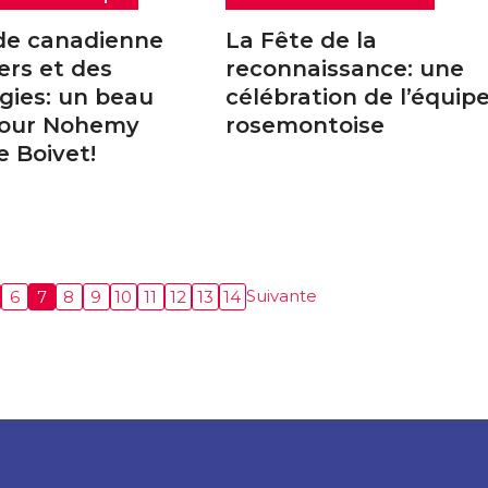
de canadienne
La Fête de la
ers et des
reconnaissance: une
gies: un beau
célébration de l’équip
pour Nohemy
rosemontoise
 Boivet!
Suivante
6
7
8
9
10
11
12
13
14