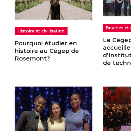
Bourses et 
Histoire et civilisation
Le Cége
Pourquoi étudier en
accueille
histoire au Cégep de
d’Institu
Rosemont?
de techn