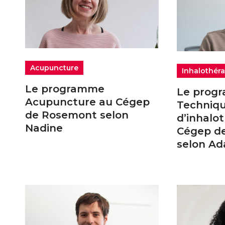
Acupuncture
Inhalothéra
Le programme
Le prog
Acupuncture au Cégep
Techniq
de Rosemont selon
d’inhalo
Nadine
Cégep d
selon A