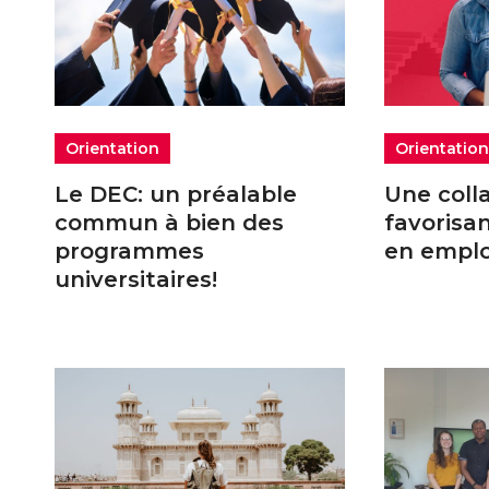
Orientation
Orientatio
Le DEC: un préalable
Une coll
commun à bien des
favorisa
programmes
en emplo
universitaires!