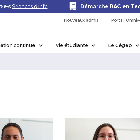
·e·s
Séances d’info
Démarche RAC en Tec
Nouveaux admis
Portail Omniv
ation continue
Vie étudiante
Le Cégep