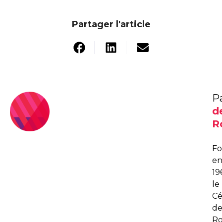
Partager l'article
P
d
R
F
e
19
le
C
d
R