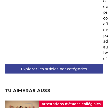
ca
d
p
co
of
de
pa
ad
au
be
d’
Explorer les articles par catégories
TU AIMERAS AUSSI
Attestations d'études collégiales