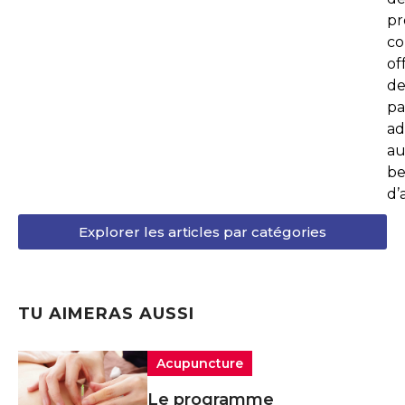
p
co
of
de
pa
ad
au
be
d’
Explorer les articles par catégories
TU AIMERAS AUSSI
Acupuncture
Le programme