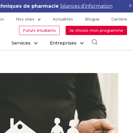
lementor Pro & WooCommerce
Voir le calendrier
ox
Nos sites
Actualités
Blogue
Carrière
Futurs étudiants
Je choisis mon programme
Services
Entreprises