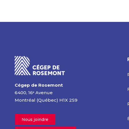
Cégep de Rosemont
6400, 16
Avenue
e
Montréal (Québec) H1X 2S9
Nous joindre