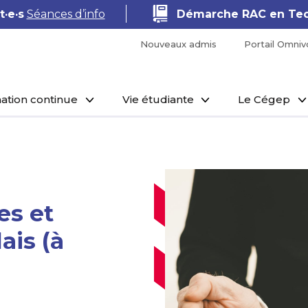
macie
Séances d’information
Shopify · E
Nouveaux admis
Portail Omniv
ation continue
Vie étudiante
Le Cégep
s et
ais (à