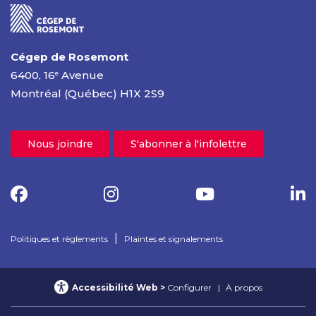
Cégep de Rosemont
6400, 16
Avenue
e
Montréal (Québec) H1X 2S9
Nous joindre
S'abonner à l'infolettre
|
Politiques et règlements
Plaintes et signalements
Accessibilité Web
Configurer
À propos