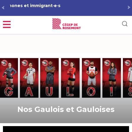
Démarche RAC en Techniques de pharmacie
Séances d’information
Menu
Nos Gaulois et Gauloises