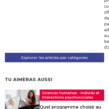
p
co
of
de
pa
ad
au
be
d’
Explorer les articles par catégories
TU AIMERAS AUSSI
Sciences humaines - Individu et
interactions psychosociales
Quel programme choisir au