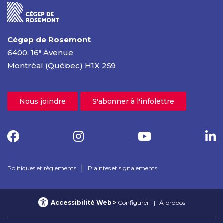
Cégep de Rosemont
6400, 16
Avenue
e
Montréal (Québec) H1X 2S9
Nous joindre
S'abonner à l'infolettre
|
Politiques et règlements
Plaintes et signalements
Accessibilité Web
Configurer
À propos