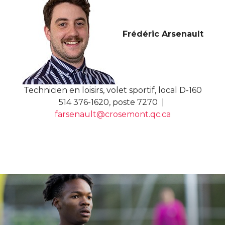
Frédéric Arsenault
Technicien en loisirs, volet sportif, local D-160
514 376-1620, poste 7270 |
farsenault@crosemont.qc.ca
nk for Gaulois d'un jour? Pourquoi pas!