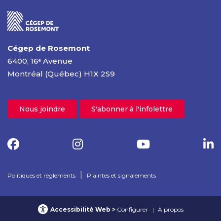
Cégep de Rosemont
6400, 16
Avenue
e
Montréal (Québec) H1X 2S9
Nous joindre
S'abonner à l'infolettre
|
Politiques et règlements
Plaintes et signalements
Accessibilité Web
Configurer
À propos